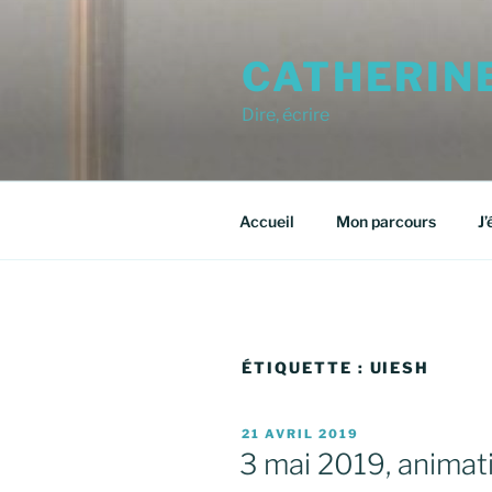
Aller
au
CATHERIN
contenu
principal
Dire, écrire
Accueil
Mon parcours
J’
ÉTIQUETTE :
UIESH
PUBLIÉ
21 AVRIL 2019
LE
3 mai 2019, animat