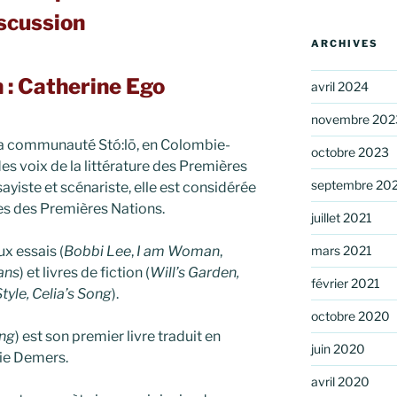
scussion
ARCHIVES
 : Catherine Ego
avril 2024
novembre 202
 la communauté Stó:lō, en Colombie-
octobre 2023
des voix de la littérature des Premières
septembre 20
ayiste et scénariste, elle est considérée
s des Premières Nations.
juillet 2021
x essais (
Bobbi Lee
,
I am Woman
,
mars 2021
ans
) et livres de fiction (
Will’s Garden,
février 2021
tyle, Celia’s Song
).
octobre 2020
ng
) est son premier livre traduit en
juin 2020
nie Demers.
avril 2020