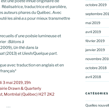
n
est une poète innue originaire de
octobre 2019
éalisatrice, traductrice et parolière,
es auteurs phares du Québec. Avec
septembre 20
uté les aîné.e.s pour mieux transmettre
mai 2019
avril 2019
 recueils d’une poésie lumineuse et
février 2019
ier :
Bâtons à
(2009),
Un thé dans la
janvier 2019
uat
(2013) et
Uiesh/Quelque part
.
novembre 201
ngue avec traduction en anglais et en
octobre 2018
français*
avril 2018
i 3 mai 2019, 19h
rairie Drawn & Quarterly
CATÉGORIES
st, Montréal (Québec) H2T 2K2
Quelles nouvel
. . .