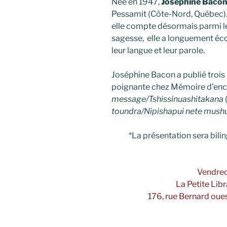
Née en 1947,
Joséphine Baco
Pessamit (Côte-Nord, Québec). R
elle compte désormais parmi l
sagesse, elle a longuement éco
leur langue et leur parole.
Joséphine Bacon a publié trois
poignante chez Mémoire d’encr
message/Tshissinuashitakana
toundra/Nipishapui nete mush
*La présentation sera bili
Vendred
La Petite Lib
176, rue Bernard oue