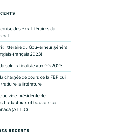
ÉCENTS
mise des Prix littéraires du
éral
x littéraire du Gouverneur général
nglais-français 2023!
du soleil » finaliste aux GG 2023!
la chargée de cours de la FEP qui
raduire la littérature
élue vice-présidente de
es traducteurs et traductrices
Canada (ATTLC)
ES RÉCENTS