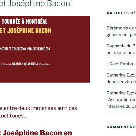
et Joséphine Bacon!
ARTICLES R
Cérémonie de re
gouverneur gén
Gagnante du Pri
en traduction a
« Dans l’ombre 
Catherine Ego, 
donne envie de t
Catherine Ego 
l’Association d
littéraires du 
e entre deux immenses autrices
tochtones…
COMMENTAIR
t Joséphine Bacon en