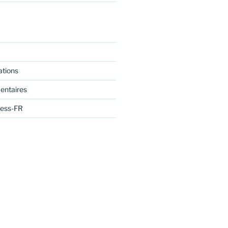
ations
entaires
ress-FR