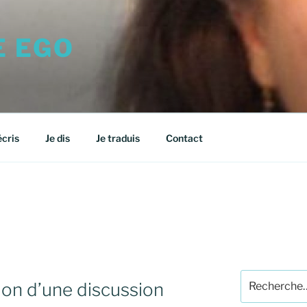
E EGO
écris
Je dis
Je traduis
Contact
Recherche
ion d’une discussion
pour
: